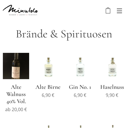
Brände & Spirituosen
Alte
Alte Birne
Gin No. 1
Haselnuss
Walnuss
6,90
€
6,90
€
9,90
€
40% Vol.
ab
20,00
€